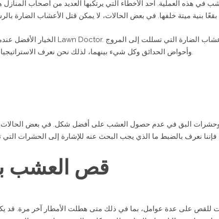
ب في هذه العملية. أحد الأخطاء التي يرتكبها العديد من أصحاب المناز
الخيار الأفضل عندما تغزو الأعشاب الضارة حدي
وأحواض الحدائق وكل شيء بينهما، لذلك نحن نعرف الاستراتيجيات الأفضل لإزالة الأعشاب الضارة بشكل فعال.
وحشرات البق في عدم حصول العشب على أفضل شكل. في بعض الحالات، قد
قص العشب ب
للقص على عدة عوامل، بما في ذلك متى هطلت الأمطار آخر مرة. قد يكون