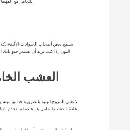
للتعامل مع المهمة نيابة عنك مفيدًا لضمان القيام بذلك بشكل مثالي حيث لن يجف العشب ويؤدي إلى مشاكل محتملة قصيرة وطويلة الأمد.
يسمح بعض أصحاب الحيوانات الأليفة لكلابه
اللون. إذا كنت تريد أن تستمر حيواناتك
العشب الخا
لا تعني المروج البنية بالضرورة حدائق ميتة
عادةً. العشب الخامل هو عندما يستخدم النبات