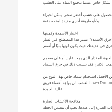
براء Lawn Doctor تقييم مظهر وحالة العشب لمعرفة ما إذا كانت التهوية
و/أو طريقة أخرى مفيدة لمنحه دفعة.
اختيار الأسمدة وكميتها
حرق الأسمدة”. يشير هذا المصطلح غير السار
العبوة المقدار الذي يجب عليك أو على مصمم
من الأفضل استخدام سماد خاص بهذا النوع من
العشب. لن يواجه أعضاء فريق Lawn Doctor أي مشكلة في تحديد نوع العشب، والتوصل إلى خطة خاصة بفناء منزلك واستخدام أفضل سماد للحصول على نتائج
عالية الجودة.
مكافحة الأعشاب الضارة
شاب الضارة إلى عددها. يجب أن تتضمن الخطة