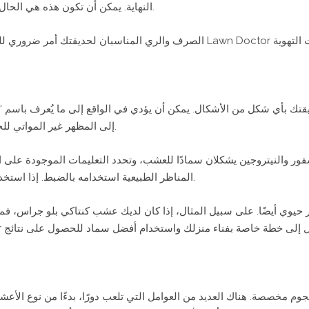
النهاية. يمكن أن تكون هذه هي الحال بشكل خاص عندما تتجمع المياه على العشب.
الصرف والري المناسبان لحديقتك أمر ضروري للحصول على عشب أخضر صحي. يمكن لخ
قتك بأي شكل من الأشكال. يمكن أن يؤدي في الواقع إلى ما يُعرف باسم “
إلى المظهر غير المواتي للحرق في حديقتك حيث يكون لونها بنيًا أو أصفر.
فور والنيتروجين يشكلان سمادًا للعشب، وتحدد التعليمات الموجودة على 
المناظر الطبيعية استخدامه بالضبط. إذا استخدمت الكثير، فقد يتسبب ذلك في حرق السماد.
 حيوي أيضًا. على سبيل المثال، إذا كان لديك عشب كنتاكي بلو جراس، ف
 مخصصة. هناك العديد من العوامل التي تلعب دورًا، بدءًا من نوع الأع