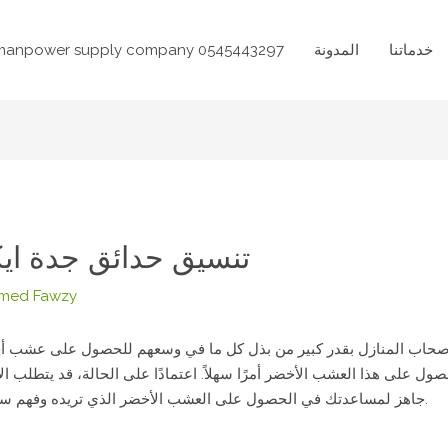
خدماتنا
المدونة
manpower supply company​ 0545443297
تنسيق حدائق جدة ايكو جرين
med Fawzy
أصحاب المنازل بقدر كبير من بذل كل ما في وسعهم للحصول على عشب 
 على هذا العشب الأخضر أمرًا سهلاً. اعتمادًا على الحالة، قد يتطلب الأمر ج
Doctor جاهز لمساعدتك في الحصول على العشب الأخضر الذي تريده وفهم سبب حالته غير النابضة بالحياة الحالية.