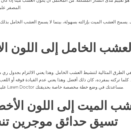
 تقييم مدى انتشار المشكلة. من المحتمل أن يكون العشب ميتًا إذا كان به ب
المصفر على مساحة واسعة، فمن المحتمل أن يكون نائمًا.
. يسمح العشب الميت بإزالته بسهولة، بينما لا يسمح العشب الخامل بذلك،
العشب الخامل إلى اللون ا
ة هي الطرق المثالية لتنشيط العشب الخامل. وهذا يعني الالتزام بجدول ري 
لما تركته بمفرده، كان ذلك أفضل. وهذا يعني عدم القيادة فوقه أو اللعب ع
عليه. إذا كنت غير متأكد من أين تبدأ، يمكن لخبراء Lawn Doctor مساعدتك في وضع خطة مخصصة خاصة بحديقتك.
عشب الميت إلى اللون الأخ
تسيق حدائق
موجرين
تن