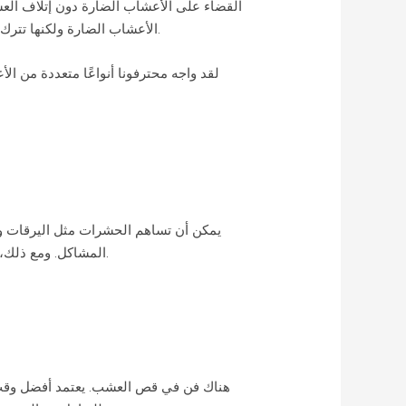
القضاء على الأعشاب الضارة دون إتلاف العش
الأعشاب الضارة ولكنها تترك بقعًا بنية ميتة خلفها. في بعض الحالات، لا يمكن قتل الأعشاب الضارة بالرش السهل. قد يتطلب الأمر إخراجها من الجذور.
يمكن أن تساهم الحشرات مثل اليرقات 
المشاكل. ومع ذلك، فإننا نعرف بالضبط ما الذي يجب البحث عنه للإشارة إلى الحشرات التي تختبئ في العشب وما يجب فعله للتخلص منها.
هناك فن في قص العشب. يعتمد أفضل وقت 